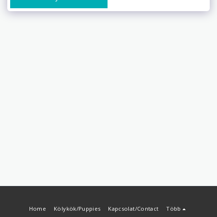
Home
Kölykök/Puppies
Kapcsolat/Contact
Több